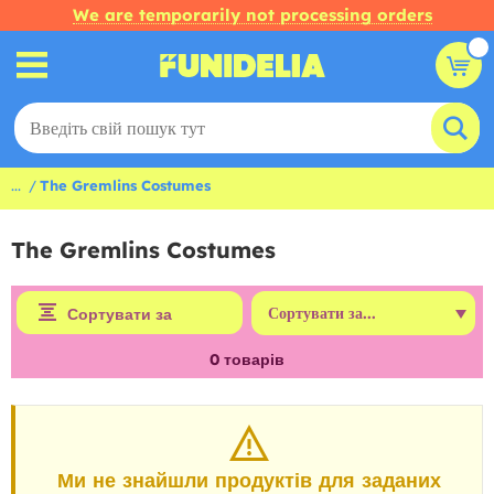
We are temporarily not processing orders
...
The Gremlins Costumes
The Gremlins Costumes
Сортувати за
0
товарів
Ми не знайшли продуктів для заданих