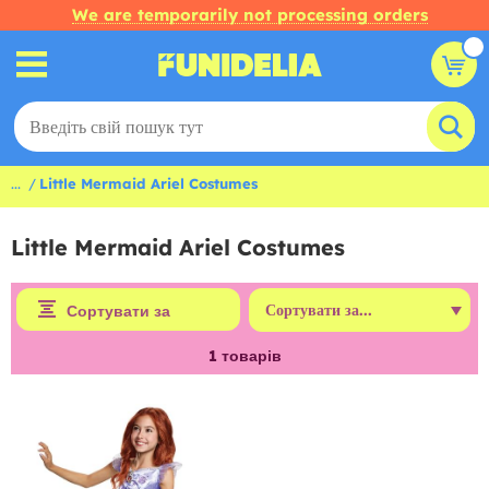
We are temporarily not processing orders
...
Little Mermaid Ariel Costumes
Little Mermaid Ariel Costumes
Сортувати за
1
товарів