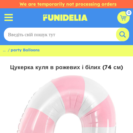
We are temporarily not processing orders
0
...
party Balloons
Цукерка куля в рожевих і білих (74 см)