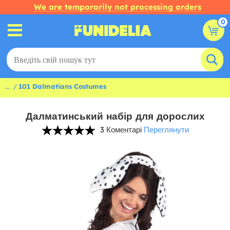
We are temporarily not processing orders
0
...
101 Dalmatians Costumes
Далматинський набір для дорослих
3 Коментарі
Переглянути