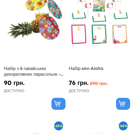
Набір з 6 гавайських
Набір міні-Aloha
декоративних парасольок -
гібіскус
90 грн.
76 грн.
190 грн.
ДОСТУПНО
ДОСТУПНО
-65%
-60%