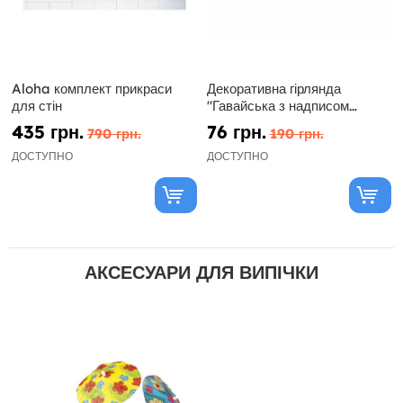
Aloha комплект прикраси
Декоративна гірлянда
для стін
"Гавайська з надписом
ALOHA"
435 грн.
76 грн.
790 грн.
190 грн.
ДОСТУПНО
ДОСТУПНО
АКСЕСУАРИ ДЛЯ ВИПІЧКИ