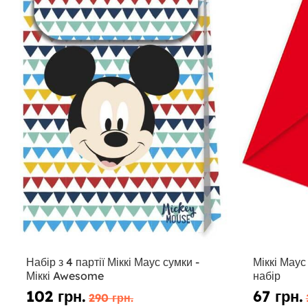
Набір з 4 партії Міккі Маус сумки -
Міккі Мау
Міккі Awesome
набір
102 грн.
67 грн.
290 грн.