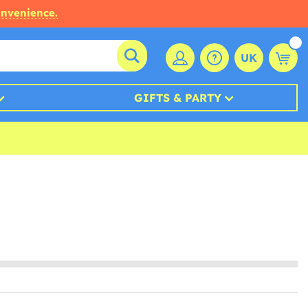
onvenience.
UK
GIFTS & PARTY