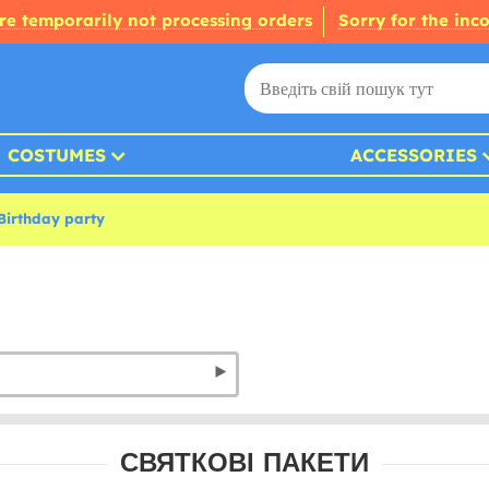
re temporarily not processing orders
Sorry for the inc
COSTUMES
ACCESSORIES
Birthday party
СВЯТКОВІ ПАКЕТИ