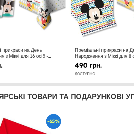
і прикраси на День
Преміальні прикраси на Д
 з Міккі для 16 осіб -
Народження з Міккі для 8 о
wesome
Mickey Awesome
.
490 грн.
ДОСТУПНО
ЯРСЬКІ ТОВАРИ ТА ПОДАРУНКОВІ У
-65%