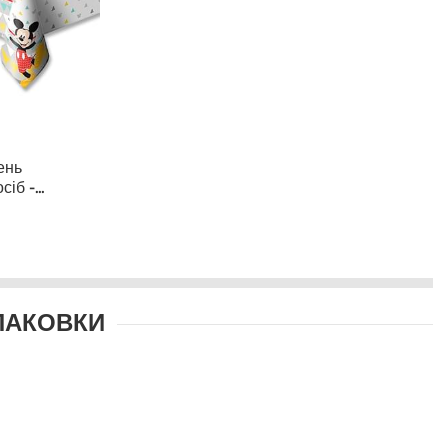
ень
сіб -
ПАКОВКИ