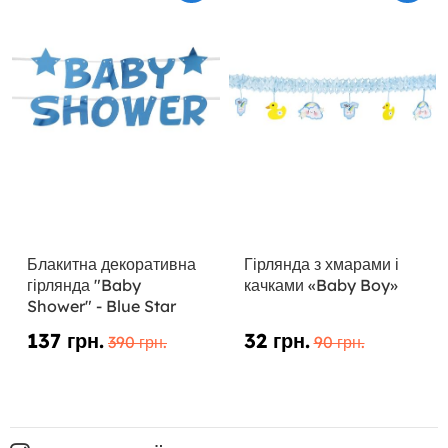
Блакитна декоративна
Гірлянда з хмарами і
гірлянда "Baby
качками «Baby Boy»
Shower" - Blue Star
137 грн.
32 грн.
390 грн.
90 грн.