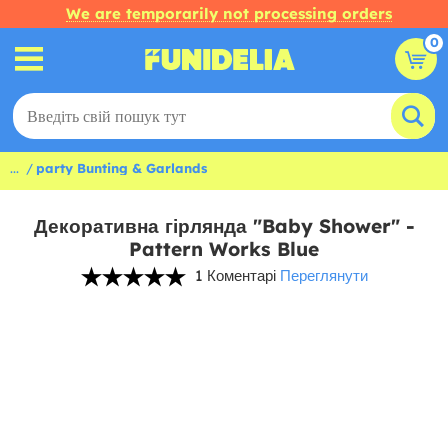
We are temporarily not processing orders
0
...
party Bunting & Garlands
Декоративна гірлянда "Baby Shower" -
Pattern Works Blue
1 Коментарі
Переглянути