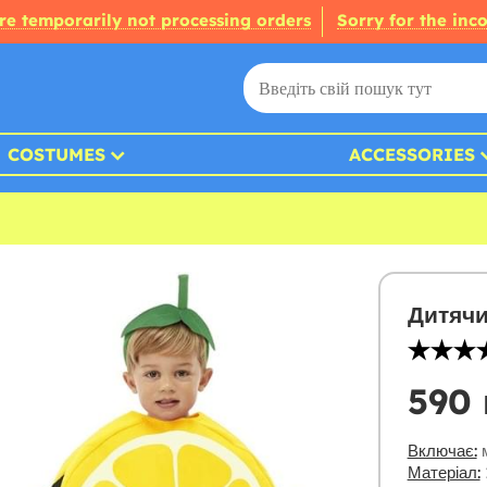
re temporarily not processing orders
Sorry for the inc
COSTUMES
ACCESSORIES
Дитяч
590 
Включає:
м
Матеріал: