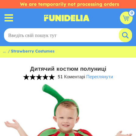
We are temporarily not processing orders
0
...
Strawberry Costumes
Дитячий костюм полуниці
51 Коментарі
Переглянути