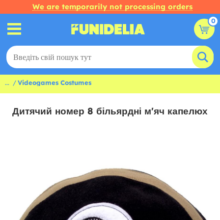
We are temporarily not processing orders
0
...
Videogames Costumes
Дитячий номер 8 більярдні м'яч капелюх