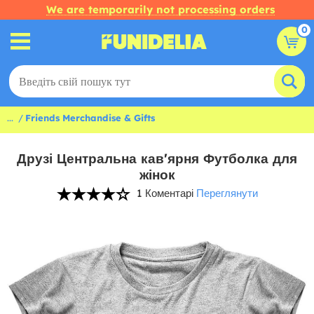
We are temporarily not processing orders
0
...
Friends Merchandise & Gifts
Друзі Центральна кав'ярня Футболка для
жінок
1 Коментарі
Переглянути