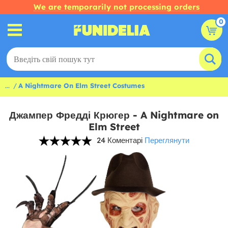
We are temporarily not processing orders
0
...
A Nightmare On Elm Street Costumes
Джампер Фредді Крюгер - A Nightmare on
Elm Street
24 Коментарі
Переглянути