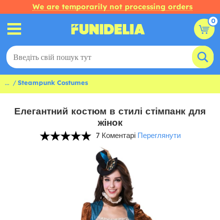
We are temporarily not processing orders
0
...
Steampunk Costumes
Елегантний костюм в стилі стімпанк для
жінок
7 Коментарі
Переглянути