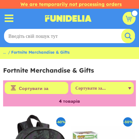
We are temporarily not processing orders
...
Fortnite Merchandise & Gifts
Fortnite Merchandise & Gifts
Сортувати за
4
товарів
-60%
-30%