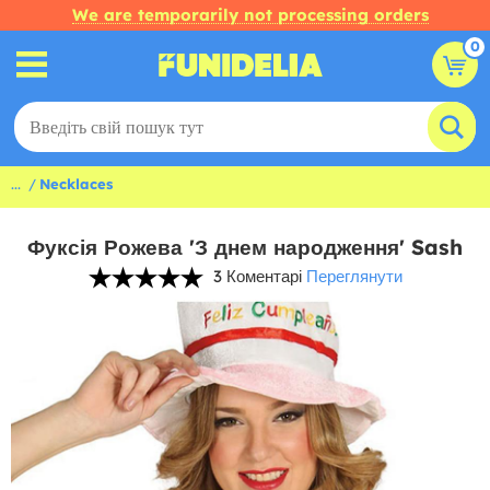
We are temporarily not processing orders
0
...
Necklaces
Фуксія Рожева 'З днем народження' Sash
3 Коментарі
Переглянути