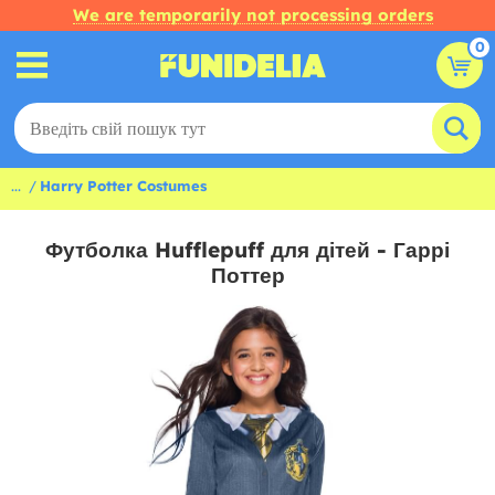
We are temporarily not processing orders
0
...
Harry Potter Costumes
Футболка Hufflepuff для дітей - Гаррі
Поттер