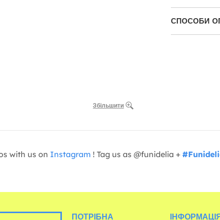
СПОСОБИ О
Збільшити
os with us on
Instagram
! Tag us as @funidelia +
#Funidel
ПОТРІБНА
ІНФОРМАЦІЯ