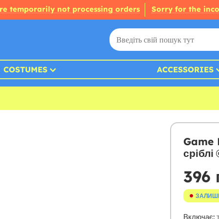
re temporarily not processing orders
Sorry for the inc
COSTUMES
ACCESSORIES
Game B
сріблі
396 
ЗАЛИШ
Включає:
т