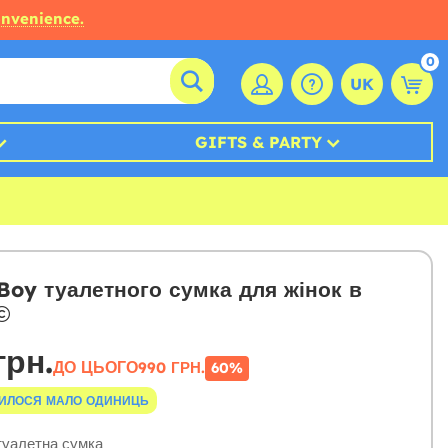
onvenience.
0
UK
GIFTS & PARTY
oy туалетного сумка для жінок в
грн.
ДО ЦЬОГО
990 ГРН.
60%
ИЛОСЯ МАЛО ОДИНИЦЬ
уалетна сумка