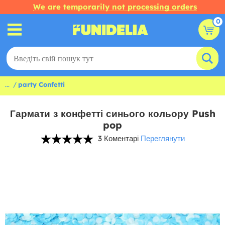
We are temporarily not processing orders
0
...
party Confetti
Гармати з конфетті синього кольору Push
pop
3 Коментарі
Переглянути