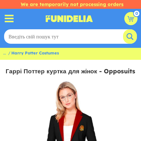
We are temporarily not processing orders
0
...
Harry Potter Costumes
Гаррі Поттер куртка для жінок - Opposuits