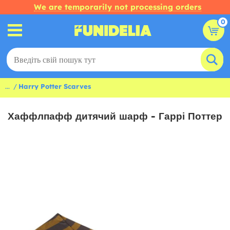
We are temporarily not processing orders
0
...
Harry Potter Scarves
Хаффлпафф дитячий шарф - Гаррі Поттер