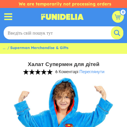
We are temporarily not processing orders
0
...
Superman Merchandise & Gifts
Халат Супермен для дітей
6 Коментарі
Переглянути