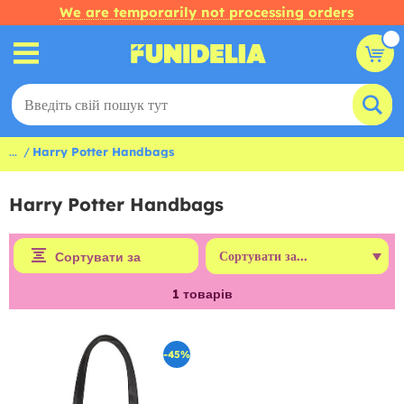
We are temporarily not processing orders
...
Harry Potter Handbags
Harry Potter Handbags
Сортувати за
1
товарів
-45%