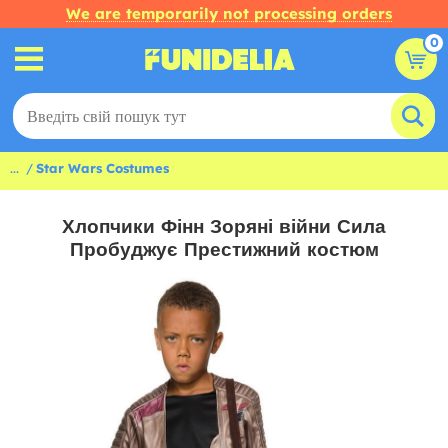
We are temporarily not processing orders
0
...
Star Wars Costumes
Хлопчики Фінн Зоряні війни Сила
Пробуджує Престижний костюм