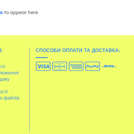
ia
to appear here
:
СПОСОБИ ОПЛАТИ ТА ДОСТАВКА:
іті
ложення
дажу
ості
о файлів