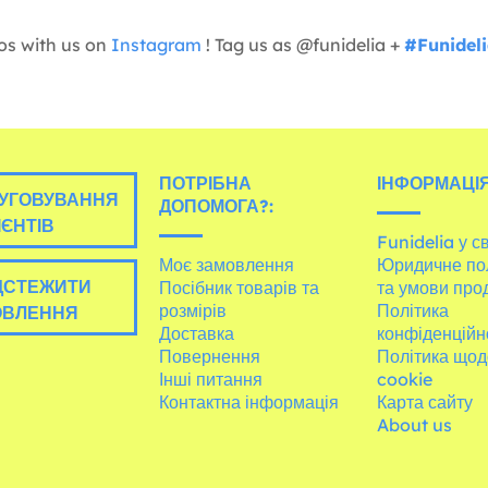
os with us on
Instagram
! Tag us as @funidelia +
#Funidel
ПОТРІБНА
ІНФОРМАЦІЯ
УГОВУВАННЯ
ДОПОМОГА?:
ІЄНТІВ
Funidelia у св
Моє замовлення
Юридичне по
ДСТЕЖИТИ
Посібник товарів та
та умови про
розмірів
Політика
ОВЛЕННЯ
Доставка
конфіденційн
Повернення
Політика щод
Інші питання
cookie
Контактна інформація
Карта сайту
About us