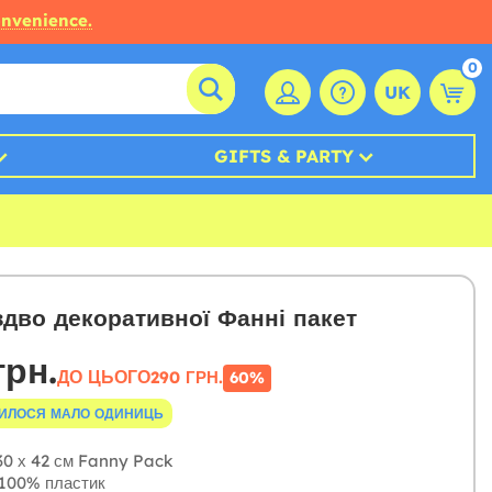
onvenience.
0
UK
GIFTS & PARTY
здво декоративної Фанні пакет
грн.
ДО ЦЬОГО
290 ГРН.
60%
ИЛОСЯ МАЛО ОДИНИЦЬ
0 х 42 см Fanny Pack
100% пластик