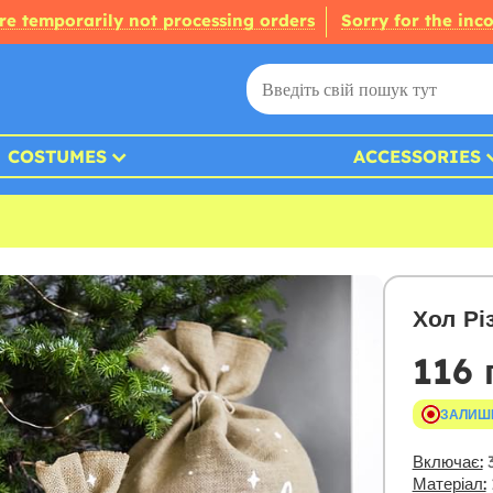
re temporarily not processing orders
Sorry for the inc
COSTUMES
ACCESSORIES
Хол Рі
116 
ЗАЛИШ
Включає:
3
Матеріал: