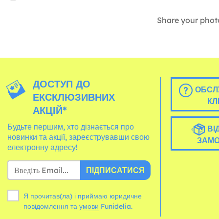
Share your phot
ДОСТУП ДО
ОБСЛ
ЕКСКЛЮЗИВНИХ
КЛ
АКЦІЙ*
Будьте першим, хто дізнається про
ВІ
новинки та акції, зареєструвавши свою
ЗАМ
електронну адресу!
ПІДПИСАТИСЯ
Я прочитав(ла) і приймаю юридичне
повідомлення та
умови
Funidelia.