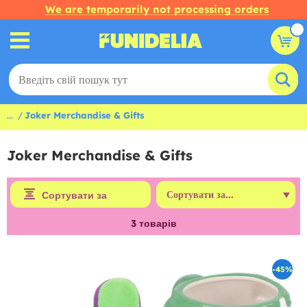
We are temporarily not processing orders
...
Joker Merchandise & Gifts
Joker Merchandise & Gifts
Сортувати за
3
товарів
-45%