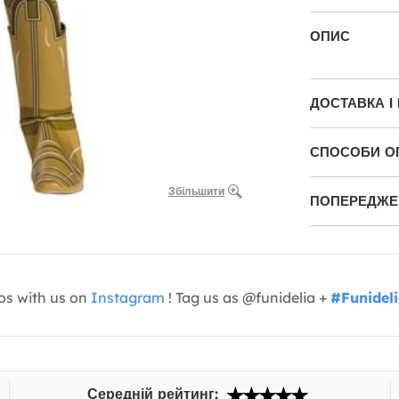
ОПИС
ДОСТАВКА І
СПОСОБИ О
Збільшити
ПОПЕРЕДЖЕН
os with us on
Instagram
! Tag us as @funidelia +
#Funidel
Середній рейтинг: