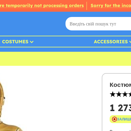
re temporarily not processing orders
Sorry for the inc
COSTUMES
ACCESSORIES
Костюм
1 27
ЗАЛИШ