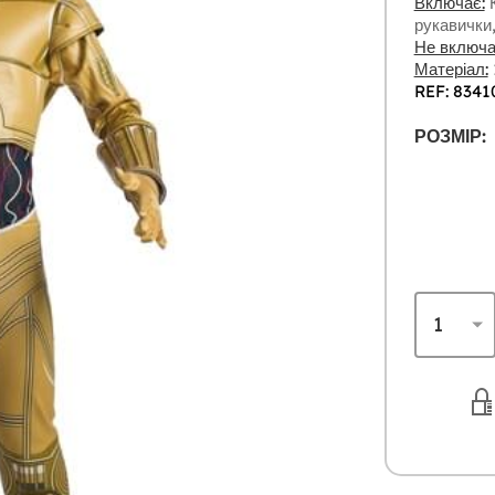
Включає:
К
рукавички
Не включа
Матеріал:
REF: 8341
РОЗМІР: