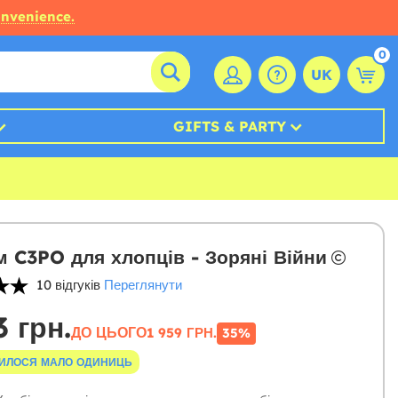
onvenience.
0
UK
GIFTS & PARTY
 C3PO для хлопців - Зоряні Війни
10 відгуків
Переглянути
3 грн.
ДО ЦЬОГО
1 959 ГРН.
35%
ИЛОСЯ МАЛО ОДИНИЦЬ