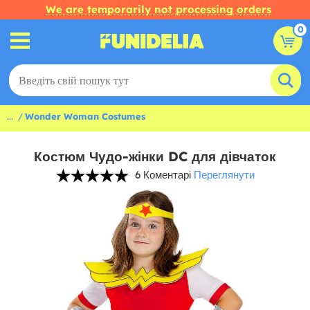
We are temporarily not processing orders
0
...
Wonder Woman Costumes
Костюм Чудо-жінки DC для дівчаток
6 Коментарі
Переглянути