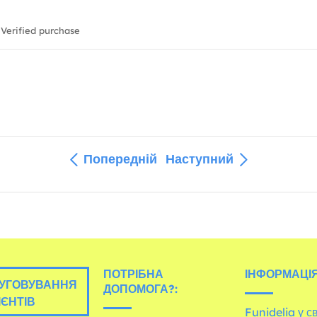
Verified purchase
Попередній
Наступний
ПОТРІБНА
ІНФОРМАЦІЯ
УГОВУВАННЯ
ДОПОМОГА?:
ІЄНТІВ
Funidelia у св