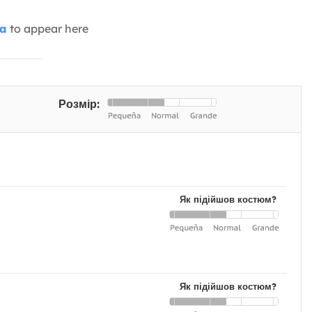
ia
to appear here
Розмір:
Як підійшов костюм?
Як підійшов костюм?