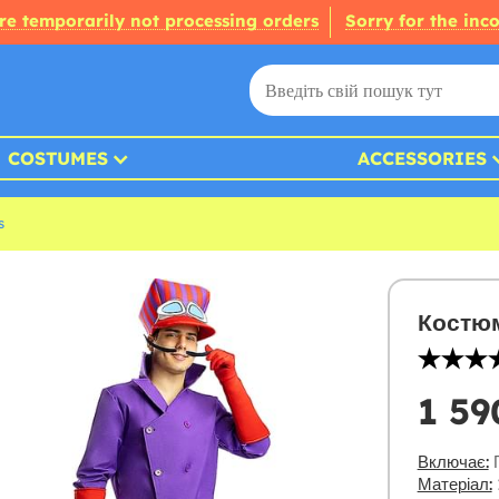
re temporarily not processing orders
Sorry for the inc
COSTUMES
ACCESSORIES
s
Костюм
1 59
Включає:
П
Матеріал: