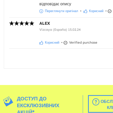
відповідає опису
Переглянути оригінал
•
Корисний
•
ALEX
Vizcaya (España) 15.02.24
Корисний
•
Verified purchase
ДОСТУП ДО
ОБСЛ
ЕКСКЛЮЗИВНИХ
КЛ
АКЦІЙ*