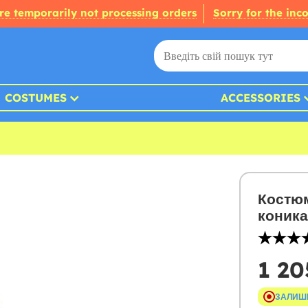
re temporarily not processing orders
Sorry for the inc
COSTUMES
ACCESSORIES
Костюм
коника
1 20
ЗАЛИШ