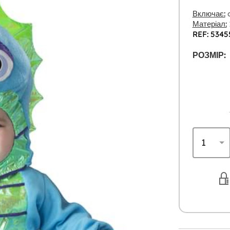
Включає:
o
Матеріал:
REF: 5345
РОЗМІР: