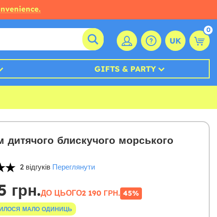
onvenience.
0
UK
GIFTS & PARTY
 дитячого блискучого морського
2 відгуків
Переглянути
5 грн.
ДО ЦЬОГО
2 190 ГРН.
45%
ИЛОСЯ МАЛО ОДИНИЦЬ