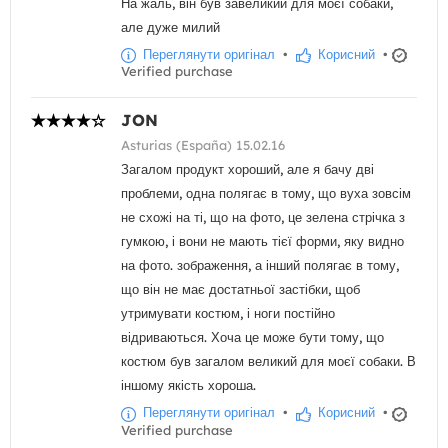
На жаль, він був завеликий для моєї собаки,
але дуже милий
Переглянути оригінал
•
Корисний
•
Verified purchase
JON
Asturias (España) 15.02.16
Загалом продукт хороший, але я бачу дві
проблеми, одна полягає в тому, що вуха зовсім
не схожі на ті, що на фото, це зелена стрічка з
гумкою, і вони не мають тієї форми, яку видно
на фото. зображення, а інший полягає в тому,
що він не має достатньої застібки, щоб
утримувати костюм, і ноги постійно
відриваються. Хоча це може бути тому, що
костюм був загалом великий для моєї собаки. В
іншому якість хороша.
Переглянути оригінал
•
Корисний
•
Verified purchase