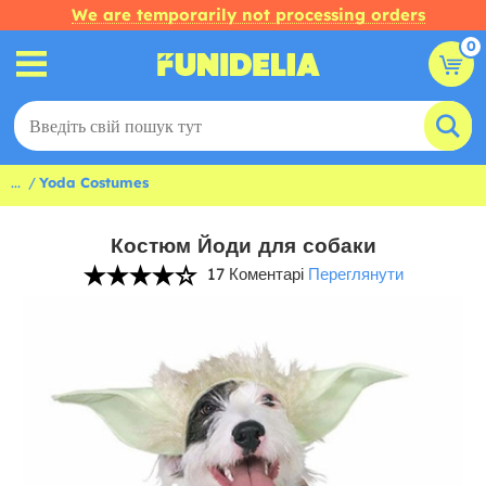
We are temporarily not processing orders
0
...
Yoda Costumes
Костюм Йоди для собаки
17 Коментарі
Переглянути