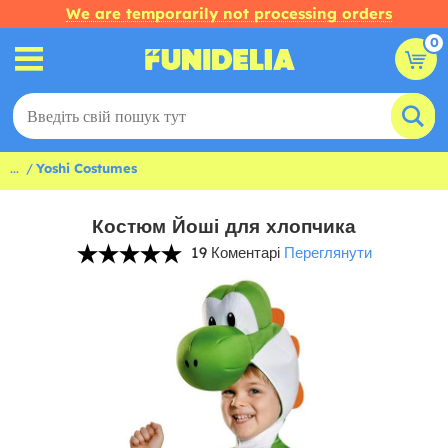
We are temporarily not processing orders
0
...
Yoshi Costumes
Костюм Йоші для хлопчика
19 Коментарі
Переглянути