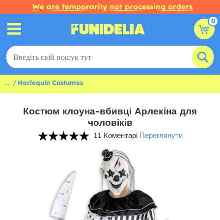
We are temporarily not processing orders
0
...
Harlequin Costumes
Костюм клоуна-вбивці Арлекіна для
чоловіків
11 Коментарі
Переглянути