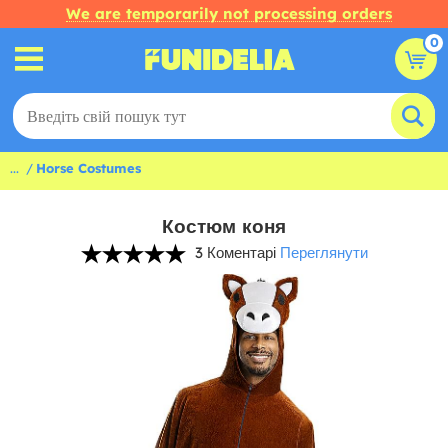
We are temporarily not processing orders
0
...
Horse Costumes
Костюм коня
3 Коментарі
Переглянути