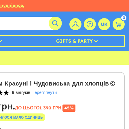
onvenience.
0
UK
GIFTS & PARTY
 Красуні і Чудовиська для хлопців
8 відгуків
Переглянути
грн.
ДО ЦЬОГО
1 390 ГРН.
45%
ИЛОСЯ МАЛО ОДИНИЦЬ