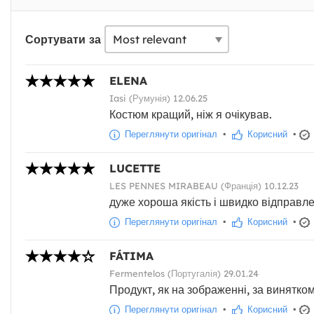
Сортувати за
ELENA
Iasi (Румунія) 12.06.25
Костюм кращий, ніж я очікував.
Переглянути оригінал
•
Корисний
•
LUCETTE
LES PENNES MIRABEAU (Франція) 10.12.23
дуже хороша якість і швидко відправ
Переглянути оригінал
•
Корисний
•
FÁTIMA
Fermentelos (Португалія) 29.01.24
Продукт, як на зображенні, за винятком
Переглянути оригінал
•
Корисний
•