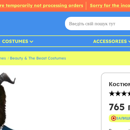
re temporarily not processing orders
Sorry for the inc
COSTUMES
ACCESSORIES
mes
Beauty & The Beast Costumes
Костюм
765 
ЗАЛИШ