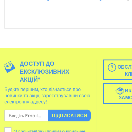
ДОСТУП ДО
ОБСЛ
ЕКСКЛЮЗИВНИХ
КЛ
АКЦІЙ*
Будьте першим, хто дізнається про
ВІ
новинки та акції, зареєструвавши свою
ЗАМ
електронну адресу!
ПІДПИСАТИСЯ
Я прочитав(ла) і приймаю юридичне