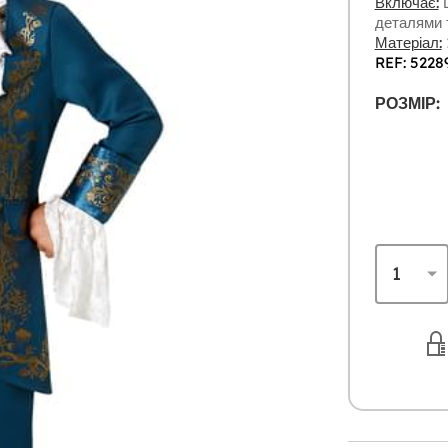
Включає:
Ш
деталями 
Матеріал:
REF: 5228
РОЗМІР: