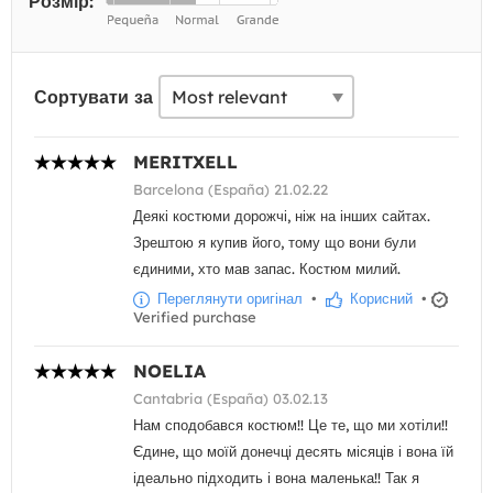
Розмір:
Сортувати за
MERITXELL
Barcelona (España) 21.02.22
Деякі костюми дорожчі, ніж на інших сайтах.
Зрештою я купив його, тому що вони були
єдиними, хто мав запас. Костюм милий.
Переглянути оригінал
•
Корисний
•
Verified purchase
NOELIA
Cantabria (España) 03.02.13
Нам сподобався костюм!! Це те, що ми хотіли!!
Єдине, що моїй донечці десять місяців і вона їй
ідеально підходить і вона маленька!! Так я