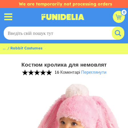
We are temporarily not processing orders
0
...
Rabbit Costumes
Костюм кролика для немовлят
16 Коментарі
Переглянути