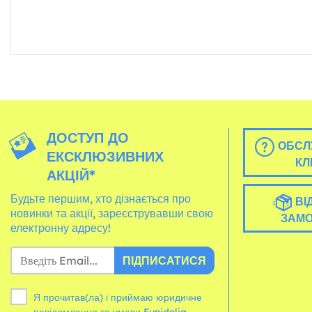
ДОСТУП ДО
ОБСЛ
ЕКСКЛЮЗИВНИХ
КЛ
АКЦІЙ*
Будьте першим, хто дізнається про
ВІ
новинки та акції, зареєструвавши свою
ЗАМ
електронну адресу!
ПІДПИСАТИСЯ
Я прочитав(ла) і приймаю юридичне
повідомлення та
умови
Funidelia.