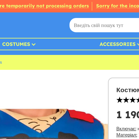
re temporarily not processing orders
Sorry for the inc
COSTUMES
ACCESSORIES
s
Костюм
1 19
Включає:
к
Матеріал: