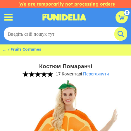
We are temporarily not processing orders
0
...
Fruits Costumes
Костюм Помаранчі
17 Коментарі
Переглянути