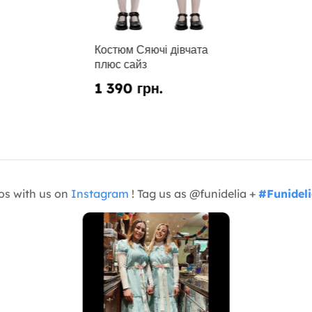
Костюм Сяючі дівчата
плюс сайз
1 390 грн.
os with us on
Instagram
! Tag us as @funidelia +
#Funidel