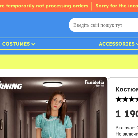
re temporarily not processing orders
Sorry for the inc
COSTUMES
ACCESSORIES
Костюм
1 19
Включає:
С
Не включа