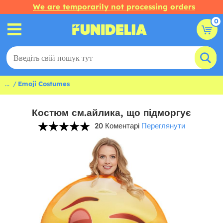
We are temporarily not processing orders
0
...
Emoji Costumes
Костюм см.айлика, що підморгує
20 Коментарі
Переглянути