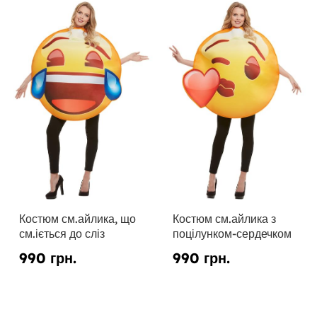
Костюм см.айлика, що
Костюм см.айлика з
см.іється до сліз
поцілунком-сердечком
990 грн.
990 грн.