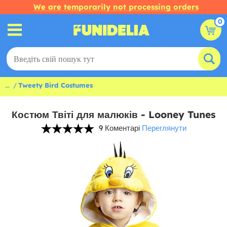
We are temporarily not processing orders
0
...
Tweety Bird Costumes
Костюм Твіті для малюків - Looney Tunes
9 Коментарі
Переглянути