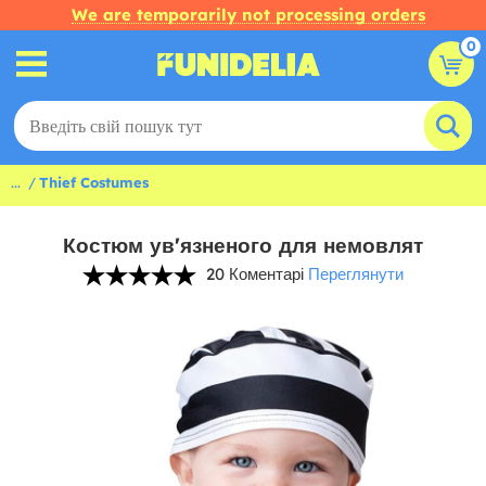
We are temporarily not processing orders
0
...
Thief Costumes
Костюм ув'язненого для немовлят
20 Коментарі
Переглянути