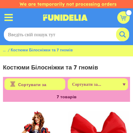
We are temporarily not processing orders
...
Костюми Білосніжки та 7 гномів
Костюми Білосніжки та 7 гномів
Сортувати за
7
товарів