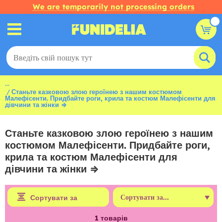
We are temporarily not processing orders
...
Станьте казковою злою героїнею з нашим костюмом
Малефісенти. Придбайте роги, крила та костюм Малефісенти для
дівчини та жінки ⇒
Станьте казковою злою героїнею з нашим
костюмом Малефісенти. Придбайте роги,
крила та костюм Малефісенти для
дівчини та жінки ⇒
Сортувати за
1
товарів