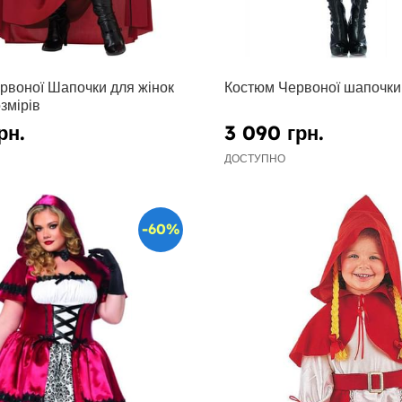
рвоної Шапочки для жінок
Костюм Червоної шапочки 
змірів
рн.
3 090 грн.
ДОСТУПНО
-60%