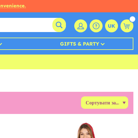
onvenience.
UK
GIFTS & PARTY