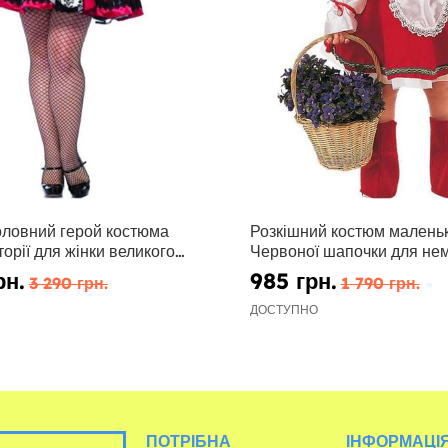
оловний герой костюма
Розкішний костюм маленьк
торії для жінки великого
Червоної шапочки для не
рн.
985 грн.
3 290 грн.
1 790 грн.
ДОСТУПНО
ПОТРІБНА
ІНФОРМАЦІЯ