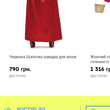
Червона Шапочка накидка для жінок
Жіночий г
готичної іс
розміру
790 грн.
1 316 г
ДОСТУПНО
ДОСТУПНО
ДОСТУП ДО