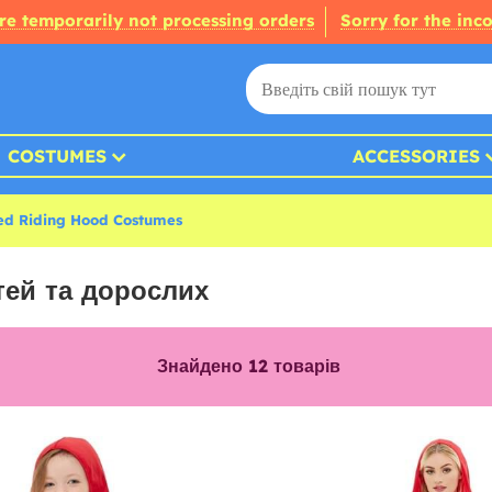
re temporarily not processing orders
Sorry for the inc
COSTUMES
ACCESSORIES
Red Riding Hood Costumes
тей та дорослих
Знайдено
12
товарів