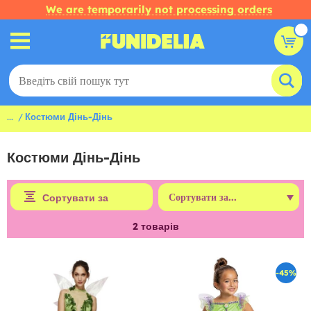
We are temporarily not processing orders
...
Костюми Дінь-Дінь
Костюми Дінь-Дінь
Сортувати за
2
товарів
-45%