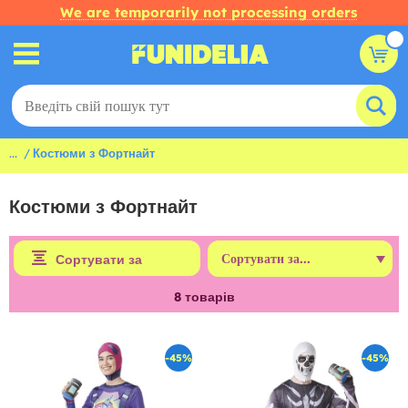
We are temporarily not processing orders
...
Костюми з Фортнайт
Костюми з Фортнайт
Сортувати за
8
товарів
-45%
-45%