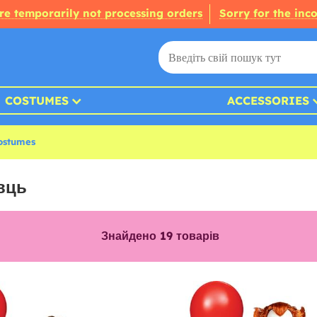
re temporarily not processing orders
Sorry for the inc
COSTUMES
ACCESSORIES
Costumes
вць
Знайдено
19
товарів