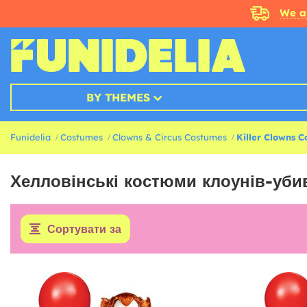
We a
BY THEMES
Funidelia
Costumes
Clowns & Circus Costumes
Killer Clowns 
Хелловінські костюми клоунів-уби
Сортувати за