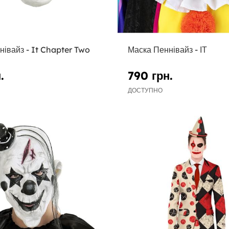
івайз - It Chapter Two
Маска Пеннівайз - ІТ
.
790 грн.
ДОСТУПНО