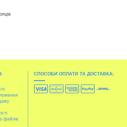
опців
:
СПОСОБИ ОПЛАТИ ТА ДОСТАВКА:
іті
ложення
дажу
ості
о файлів