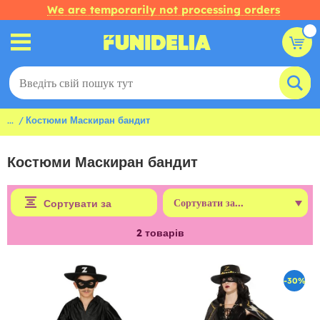
We are temporarily not processing orders
...
Костюми Маскиран бандит
Костюми Маскиран бандит
Сортувати за
2
товарів
-30%