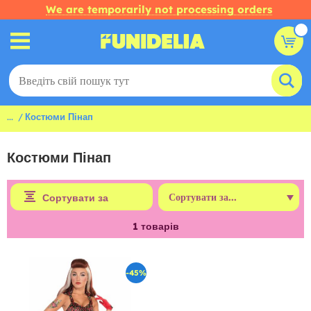
We are temporarily not processing orders
...
Костюми Пінап
Костюми Пінап
Сортувати за
1
товарів
-45%