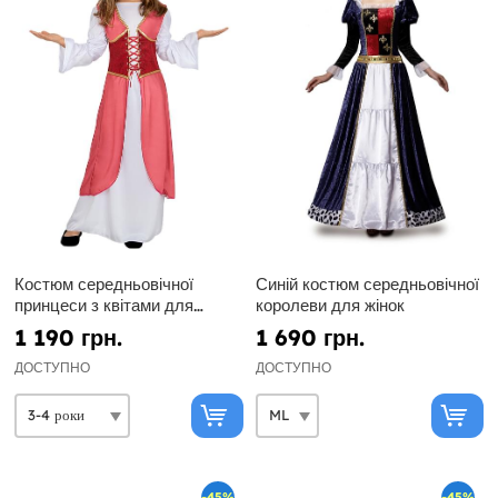
Костюм середньовічної
Синій костюм середньовічної
принцеси з квітами для
королеви для жінок
дівчинки
1 190 грн.
1 690 грн.
ДОСТУПНО
ДОСТУПНО
-45%
-45%